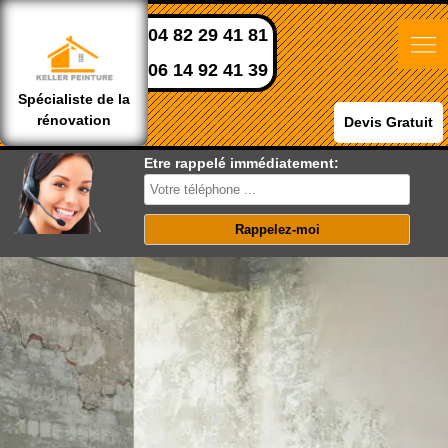
04 82 29 41 81
06 14 92 41 39
Spécialiste de la
rénovation
Devis Gratuit
Etre rappelé immédiatement: