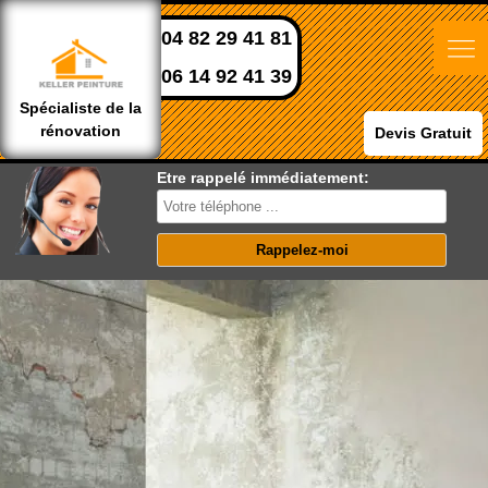
04 82 29 41 81
06 14 92 41 39
Spécialiste de la
rénovation
Devis Gratuit
Etre rappelé immédiatement: