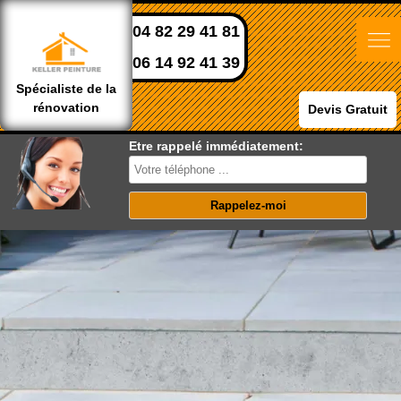
04 82 29 41 81
06 14 92 41 39
Spécialiste de la
rénovation
Devis Gratuit
Etre rappelé immédiatement: