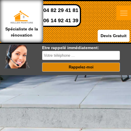
04 82 29 41 81
06 14 92 41 39
Spécialiste de la
rénovation
Devis Gratuit
Etre rappelé immédiatement: