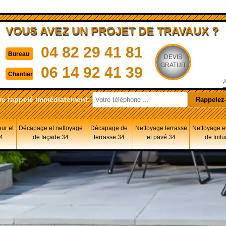
VOUS AVEZ UN PROJET DE TRAVAUX ?
04 82 29 41 81
Bureau
DEVIS
GRATUIT
06 14 92 41 39
Chantier
re rappelé immédiatement:
eur et
Décapage et nettoyage
Décapage de
Nettoyage terrasse
Nettoyage et
34
de façade 34
terrasse 34
et pavé 34
de toitu