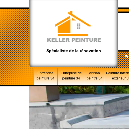
Spécialiste de la rénovation
Et
Entreprise
Entreprise de
Artisan
Peinture intéri
peinture 34
peinture 34
peintre 34
extérieur 