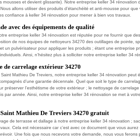
les mousses et devient glissante). Notre entreprise keller 34 rénovatio
. Nous allons utiliser des produits d’étanchéité et anti-mousse pour que
tes confiance à keller 34 rénovation pour mener à bien vos travaux.
çade avec des équipements de qualité
tre entreprise keller 34 rénovation est réputée pour ne fournir que des
position de nos équipes de nettoyeurs 34270 des outillages de pointe, s
t un pulvérisateur pour appliquer les produits ; étant une entreprise pr
dividuels. Ainsi, n’hésitez plus à solliciter notre entreprise keller 34 ré
e de carrelage extérieur 34270
à Saint Mathieu De Treviers, notre entreprise keller 34 rénovation peut
accompagnés d’une garantie décennale. Quel que soit le type de carrelag
 préserver l’esthétisme de votre extérieur ; le nettoyage de carrelage 
 fois par année. Ainsi, notre entreprise keller 34 rénovation se met à vo
e Saint Mathieu De Treviers 34270 gratuit
yage de terrasse et dallage à notre entreprise keller 34 rénovation ; s
aux. Cela est nécessaire car c’est avec ce document que vous aurez c
prévoir. Une fois que nous recevons votre demande, nous vous ferons p