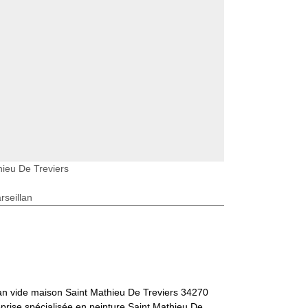
hieu De Treviers
seillan
an vide maison Saint Mathieu De Treviers 34270
prise spécialisée en peinture Saint Mathieu De