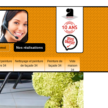
Nos réalisations
 peinture
Nettoyage et peinture
Peinture de
Vide
re 34
de façade 34
façade 34
maison
34