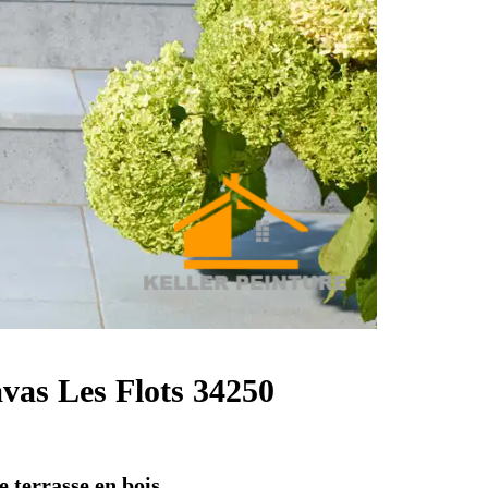
avas Les Flots 34250
e terrasse en bois