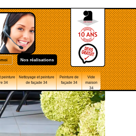
Nos réalisations
 peinture
Nettoyage et peinture
Peinture de
Vide
re 34
de façade 34
façade 34
maison
34