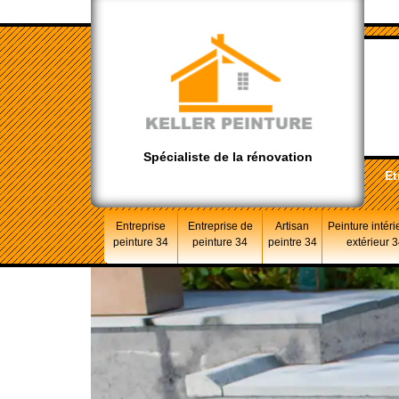
Spécialiste de la rénovation
Et
Entreprise
Entreprise de
Artisan
Peinture intéri
peinture 34
peinture 34
peintre 34
extérieur 