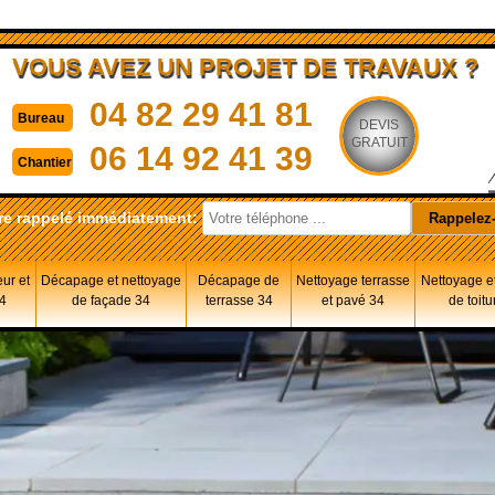
VOUS AVEZ UN PROJET DE TRAVAUX ?
04 82 29 41 81
Bureau
DEVIS
GRATUIT
06 14 92 41 39
Chantier
re rappelé immédiatement:
eur et
Décapage et nettoyage
Décapage de
Nettoyage terrasse
Nettoyage et
34
de façade 34
terrasse 34
et pavé 34
de toitu