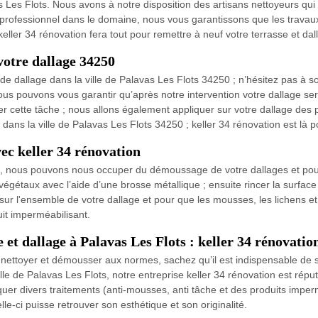
as Les Flots. Nous avons à notre disposition des artisans nettoyeurs qu
 professionnel dans le domaine, nous vous garantissons que les travaux
se keller 34 rénovation fera tout pour remettre à neuf votre terrasse et 
votre dallage 34250
allage dans la ville de Palavas Les Flots 34250 ; n’hésitez pas à soll
ous pouvons vous garantir qu’après notre intervention votre dallage sera
r cette tâche ; nous allons également appliquer sur votre dallage des pr
ns la ville de Palavas Les Flots 34250 ; keller 34 rénovation est là p
c keller 34 rénovation
, nous pouvons nous occuper du démoussage de votre dallages et pour c
végétaux avec l’aide d’une brosse métallique ; ensuite rincer la surface 
 sur l'ensemble de votre dallage et pour que les mousses, les lichens 
uit imperméabilisant.
e et dallage à Palavas Les Flots : keller 34 rénovatio
t nettoyer et démousser aux normes, sachez qu’il est indispensable de s
ville de Palavas Les Flots, notre entreprise keller 34 rénovation est rép
quer divers traitements (anti-mousses, anti tâche et des produits imper
le-ci puisse retrouver son esthétique et son originalité.