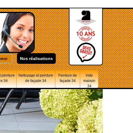
Nos réalisations
 peinture
Nettoyage et peinture
Peinture de
Vide
re 34
de façade 34
façade 34
maison
34