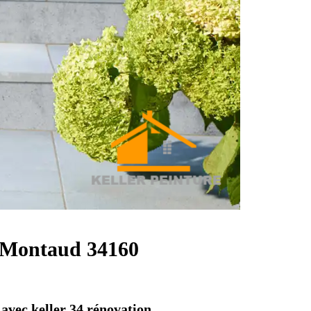
à Montaud 34160
 avec keller 34 rénovation