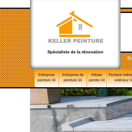
Spécialiste de la rénovation
Et
Entreprise
Entreprise de
Artisan
Peinture intéri
peinture 34
peinture 34
peintre 34
extérieur 