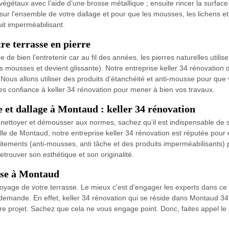
végétaux avec l’aide d’une brosse métallique ; ensuite rincer la surface 
 sur l'ensemble de votre dallage et pour que les mousses, les lichens 
uit imperméabilisant.
re terrasse en pierre
 de bien l’entretenir car au fil des années, les pierres naturelles utilis
les mousses et devient glissante). Notre entreprise keller 34 rénovatio
. Nous allons utiliser des produits d’étanchéité et anti-mousse pour que
tes confiance à keller 34 rénovation pour mener à bien vos travaux.
e et dallage à Montaud : keller 34 rénovation
t nettoyer et démousser aux normes, sachez qu’il est indispensable de s
 ville de Montaud, notre entreprise keller 34 rénovation est réputée pou
raitements (anti-mousses, anti tâche et des produits imperméabilisants) 
etrouver son esthétique et son originalité.
sse à Montaud
ttoyage de votre terrasse. Le mieux c'est d'engager les experts dans ce
e demande. En effet, keller 34 rénovation qui se réside dans Montaud 3
 projet. Sachez que cela ne vous engage point. Donc, faites appel le pl