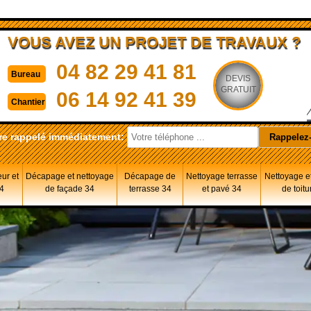
VOUS AVEZ UN PROJET DE TRAVAUX ?
04 82 29 41 81
Bureau
DEVIS
GRATUIT
06 14 92 41 39
Chantier
re rappelé immédiatement:
eur et
Décapage et nettoyage
Décapage de
Nettoyage terrasse
Nettoyage et
34
de façade 34
terrasse 34
et pavé 34
de toitu