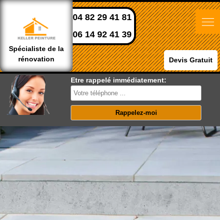
04 82 29 41 81
06 14 92 41 39
Spécialiste de la
rénovation
Devis Gratuit
Etre rappelé immédiatement: