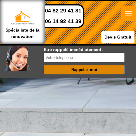
04 82 29 41 81
06 14 92 41 39
Spécialiste de la
rénovation
Devis Gratuit
Etre rappelé immédiatement: