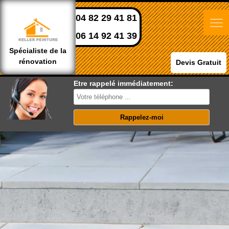
04 82 29 41 81
06 14 92 41 39
Spécialiste de la
rénovation
Devis Gratuit
Etre rappelé immédiatement: