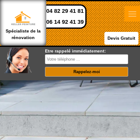
04 82 29 41 81
06 14 92 41 39
Spécialiste de la
rénovation
Devis Gratuit
Etre rappelé immédiatement: