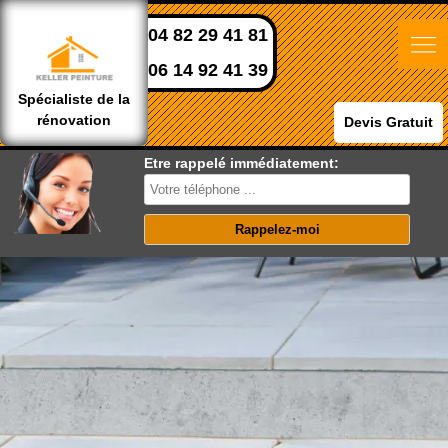
04 82 29 41 81
06 14 92 41 39
Spécialiste de la
rénovation
Devis Gratuit
Etre rappelé immédiatement: