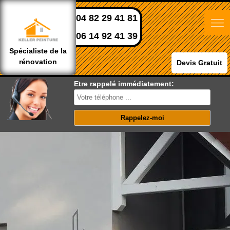
04 82 29 41 81
06 14 92 41 39
Spécialiste de la
rénovation
Devis Gratuit
Etre rappelé immédiatement: