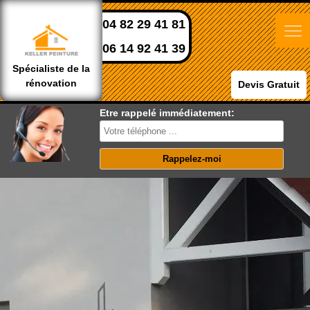
04 82 29 41 81
06 14 92 41 39
Spécialiste de la
rénovation
Devis Gratuit
Etre rappelé immédiatement: