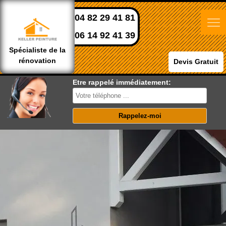
04 82 29 41 81
06 14 92 41 39
Spécialiste de la
rénovation
Devis Gratuit
Etre rappelé immédiatement: