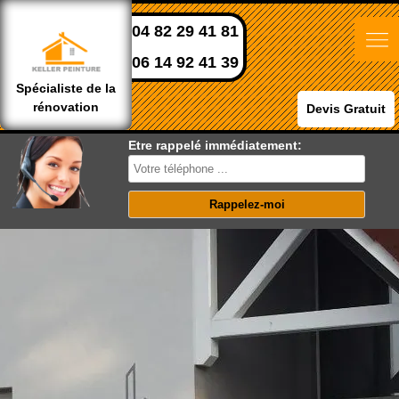
04 82 29 41 81
06 14 92 41 39
Spécialiste de la
rénovation
Devis Gratuit
Etre rappelé immédiatement: