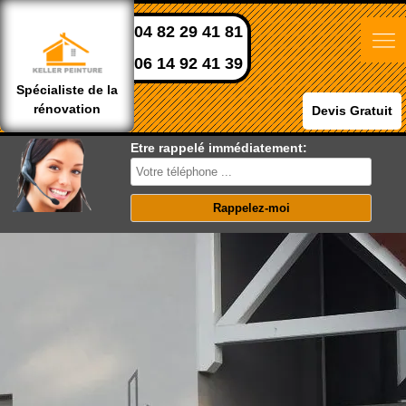
04 82 29 41 81
06 14 92 41 39
Spécialiste de la
rénovation
Devis Gratuit
Etre rappelé immédiatement: