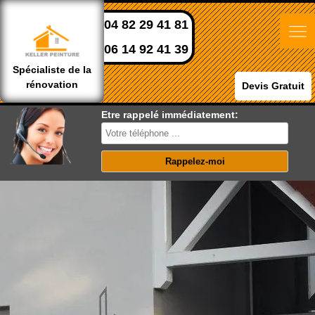
04 82 29 41 81
06 14 92 41 39
Spécialiste de la
rénovation
Devis Gratuit
Etre rappelé immédiatement: