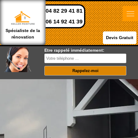
04 82 29 41 81
06 14 92 41 39
Spécialiste de la
rénovation
Devis Gratuit
Etre rappelé immédiatement: