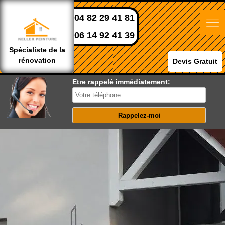
04 82 29 41 81
06 14 92 41 39
Spécialiste de la
rénovation
Devis Gratuit
Etre rappelé immédiatement: