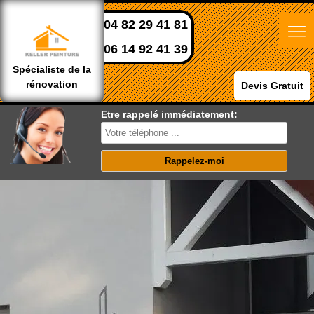
04 82 29 41 81
06 14 92 41 39
Spécialiste de la
rénovation
Devis Gratuit
Etre rappelé immédiatement: