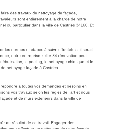
e faire des travaux de nettoyage de façade,
 ravaleurs sont entièrement à la charge de notre
el ou particulier dans la ville de Castries 34160. Et
r les normes et étapes à suivre. Toutefois, il serait
ence, notre entreprise keller 34 rénovation peut
bulisation, le peeling, le nettoyage chimique et le
x de nettoyage façade à Castries.
de répondre à toutes vos demandes et besoins en
ons vos travaux selon les règles de l’art et nous
 façade et de murs extérieurs dans la ville de
sûr au résultat de ce travail. Engager des
ation pour effectuer un nettoyage de votre façade