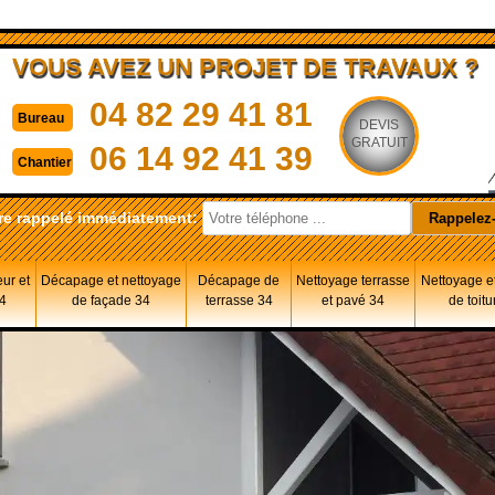
VOUS AVEZ UN PROJET DE TRAVAUX ?
04 82 29 41 81
Bureau
DEVIS
GRATUIT
06 14 92 41 39
Chantier
re rappelé immédiatement:
eur et
Décapage et nettoyage
Décapage de
Nettoyage terrasse
Nettoyage et
34
de façade 34
terrasse 34
et pavé 34
de toitu