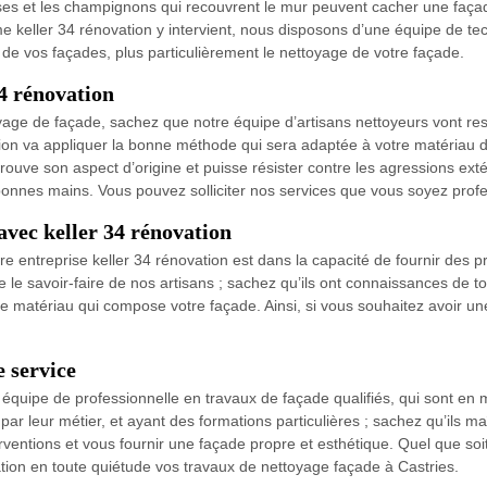
sses et les champignons qui recouvrent le mur peuvent cacher une façad
 keller 34 rénovation y intervient, nous disposons d’une équipe de tec
 de vos façades, plus particulièrement le nettoyage de votre façade.
34 rénovation
yage de façade, sachez que notre équipe d’artisans nettoyeurs vont re
ion va appliquer la bonne méthode qui sera adaptée à votre matériau de
trouve son aspect d’origine et puisse résister contre les agressions ext
 bonnes mains. Vous pouvez solliciter nos services que vous soyez profes
avec keller 34 rénovation
e entreprise keller 34 rénovation est dans la capacité de fournir des p
ce le savoir-faire de nos artisans ; sachez qu’ils ont connaissances de 
e matériau qui compose votre façade. Ainsi, si vous souhaitez avoir un
e service
e équipe de professionnelle en travaux de façade qualifiés, qui sont e
 leur métier, et ayant des formations particulières ; sachez qu’ils maî
ventions et vous fournir une façade propre et esthétique. Quel que soit
ation en toute quiétude vos travaux de nettoyage façade à Castries.