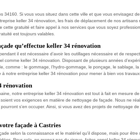
ries 34160. Si vous vous situez dans cette ville et que vous envisagez d
ntreprise keller 34 rénovation, les frais de déplacement de nos artisans
e cette gratuité et faire appel à nos services que vous soyez professionn
ratuité est toujours valables.
açade qu’effectue keller 34 rénovation
ndant il est nécessaire d’avoir les outillages nécessaire et de respecte
nel comme keller 34 rénovation. Disposant de plusieurs années d’expéri
de, comme : le gommage, l’hydro-gommage, le ponçage, le sablage, la né
ce à notre entreprise keller 34 rénovation pour mener à bien vos travau
34 rénovation
ine, notre entreprise keller 34 rénovation est tout à fait en mesure 
soient vos exigences en matière de nettoyage de façade. Nous ne réalis
 pourront s’en occuper. Ainsi, si vous avez des projets de nettoyage de
 votre façade à Castries
ade selon la connaissance et le matériel qu'il dispose, mais pour être 
dées. Pour cela, ne prenez pas du risque, faites appel keller 34 rénov