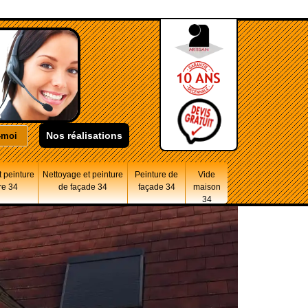
Nos réalisations
 peinture
Nettoyage et peinture
Peinture de
Vide
re 34
de façade 34
façade 34
maison
34