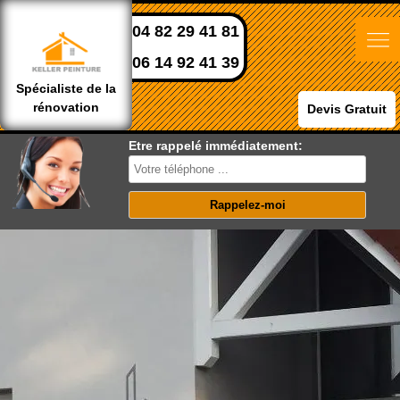
04 82 29 41 81
06 14 92 41 39
Spécialiste de la
rénovation
Devis Gratuit
Etre rappelé immédiatement: