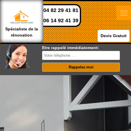
04 82 29 41 81
06 14 92 41 39
Spécialiste de la
rénovation
Devis Gratuit
Etre rappelé immédiatement: