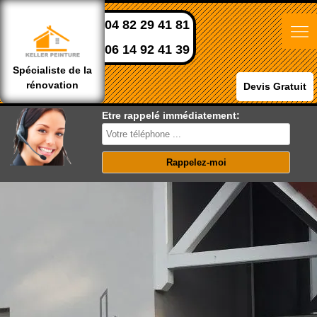
04 82 29 41 81
06 14 92 41 39
Spécialiste de la
rénovation
Devis Gratuit
Etre rappelé immédiatement: