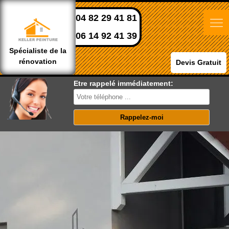
04 82 29 41 81
06 14 92 41 39
Spécialiste de la
rénovation
Devis Gratuit
Etre rappelé immédiatement: