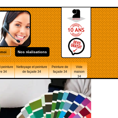
Nos réalisations
 peinture
Nettoyage et peinture
Peinture de
Vide
re 34
de façade 34
façade 34
maison
34