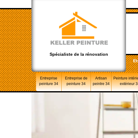
Spécialiste de la rénovation
Et
Entreprise
Entreprise de
Artisan
Peinture intéri
peinture 34
peinture 34
peintre 34
extérieur 