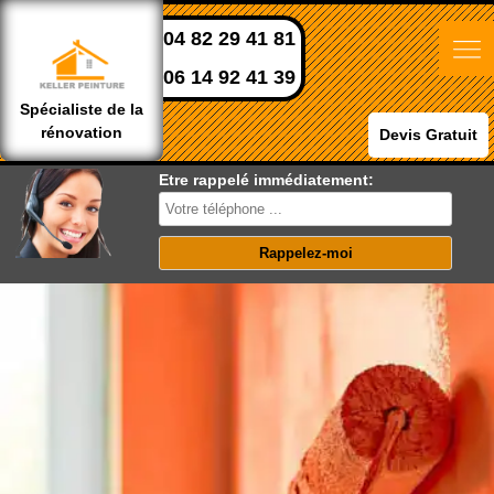
04 82 29 41 81
06 14 92 41 39
Spécialiste de la
rénovation
Devis Gratuit
Etre rappelé immédiatement: