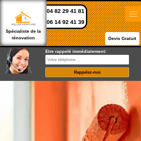
04 82 29 41 81
06 14 92 41 39
Spécialiste de la
rénovation
Devis Gratuit
Etre rappelé immédiatement: